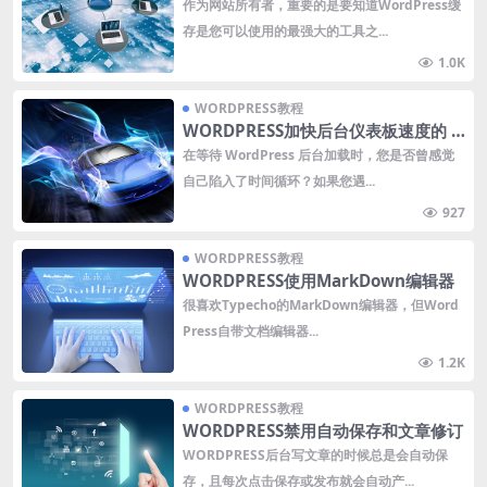
运行
作为网站所有者，重要的是要知道WordPress缓
存是您可以使用的最强大的工具之...
1.0K
WORDPRESS教程
WORDPRESS加快后台仪表板速度的 1
5 种方法
在等待 WordPress 后台加载时，您是否曾感觉
自己陷入了时间循环？如果您遇...
927
WORDPRESS教程
WORDPRESS使用MarkDown编辑器
很喜欢Typecho的MarkDown编辑器，但Word
Press自带文档编辑器...
1.2K
WORDPRESS教程
WORDPRESS禁用自动保存和文章修订
WORDPRESS后台写文章的时候总是会自动保
存，且每次点击保存或发布就会自动产...