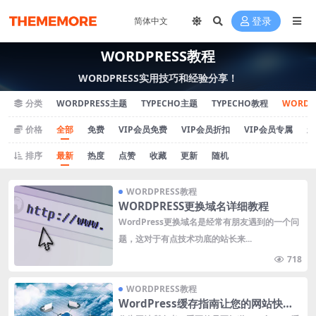
登录
WORDPRESS教程
WORDPRESS实用技巧和经验分享！
分类
WORDPRESS主题
TYPECHO主题
TYPECHO教程
WORDP
价格
全部
免费
VIP会员免费
VIP会员折扣
VIP会员专属
永
排序
最新
热度
点赞
收藏
更新
随机
WORDPRESS教程
WORDPRESS更换域名详细教程
WordPress更换域名是经常有朋友遇到的一个问
题，这对于有点技术功底的站长来...
718
WORDPRESS教程
WordPress缓存指南让您的网站快速