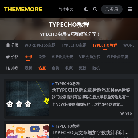
登录
TYPECHO教程
TYPECHO实用技巧和经验分享！
分类
WORDPRESS主题
TYPECHO主题
TYPECHO教程
WORDP
价格
全部
免费
VIP会员免费
VIP会员折扣
VIP会员专属
永
排序
最新
热度
点赞
收藏
更新
随机
TYPECHO教程
为TYPECHO新文章标题添加New标签
我们经常看到有些博客在新文章标题旁边是有一
个NEW标签或者图标的，这样显得这篇文...
916
TYPECHO教程
TYPECHO为文章增加字数统计和计算