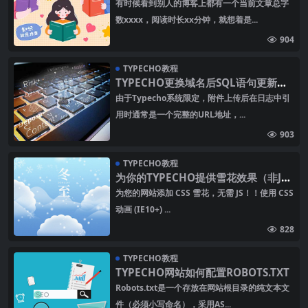
阅读时长
有时候看到别人的博客上都有一个当前文章总字
数xxxx，阅读时长xx分钟，就想着是...
904
TYPECHO教程
TYPECHO更换域名后SQL语句更新数
据库内容
由于Typecho系统限定，附件上传后在日志中引
用时通常是一个完整的URL地址，...
903
TYPECHO教程
为你的TYPECHO提供雪花效果（非J
S）
为您的网站添加 CSS 雪花，无需 JS！！使用 CSS
动画 (IE10+) ...
828
TYPECHO教程
TYPECHO网站如何配置ROBOTS.TXT
Robots.txt是一个存放在网站根目录的纯文本文
件（必须小写命名），采用AS...