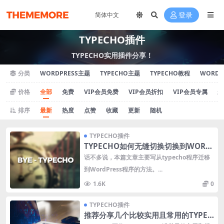
登录
TYPECHO插件
TYPECHO实用插件分享！
分类
WORDPRESS主题
TYPECHO主题
TYPECHO教程
WORDP
价格
全部
免费
VIP会员免费
VIP会员折扣
VIP会员专属
永
排序
最新
热度
点赞
收藏
更新
随机
TYPECHO插件
TYPECHO如何无缝切换切换到WORD
PRESS
话不多说，本篇文章主要写从typecho程序迁移
到WordPress程序的方法。...
1.6K
0
TYPECHO插件
推荐分享几个比较实用且常用的TYPEC