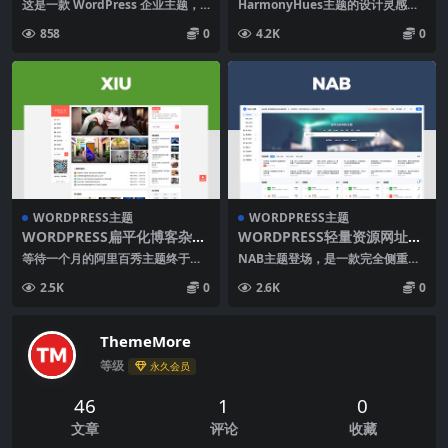
这是一款 WordPress 企业主题，
HarmonyHues主题的设计灵感源
轻拟物化设计，是少有的、独特的
自自然界中的和谐之美，这是一款
858
0
4.2K
0
设计。在极...
类拟态风格的...
WORDPRESS主题
WORDPRESS主题
WORDPRESS扁平化博客杂志
WORDPRESS轻量资源网址导
主题XIU
航主题NAB
等待一个月的阿里百秀主题终于正
NAB主题登场，是一款完全侧重于
式发布了，日子没有算好，明天是
轻量型网址导航站的WordPress主
2.5K
0
2.6K
0
周一，现在就提前发布...
题模版。 ...
ThemeMore
等级
永久会员
46
1
0
文章
评论
收藏