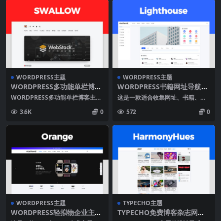
WORDPRESS主题
WORDPRESS主题
WORDPRESS多功能单栏博客
WORDPRESS书籍网址导航主
主题SWALLOW
题LIGHTHOUSE
WORDPRESS多功能单栏博客主题
这是一款适合收集网址、书籍、电
SWALLOW，功能包括亮色、暗色
影、音乐等资源的导航主题。 一部
3.6K
0
572
0
主题自由切...
怦然心动的电影、一...
WORDPRESS主题
TYPECHO主题
WORDPRESS轻拟物企业主题
TYPECHO免费博客杂志网格
ORANGE
主题HARMONYHUES