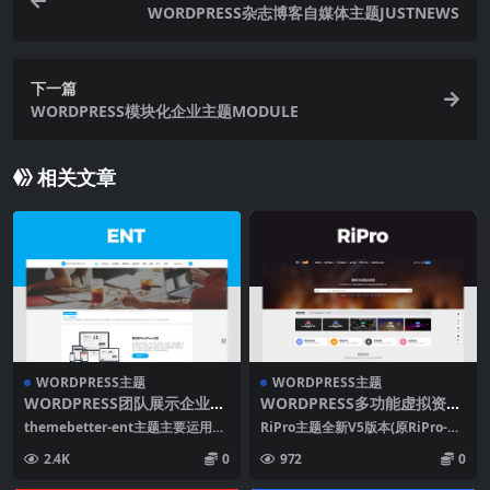
WORDPRESS杂志博客自媒体主题JUSTNEWS
下一篇
WORDPRESS模块化企业主题MODULE
相关文章
WORDPRESS主题
WORDPRESS主题
WORDPRESS团队展示企业主
WORDPRESS多功能虚拟资源
题ENT
商城主题RIPRO
themebetter-ent主题主要运用于
RiPro主题全新V5版本(原RiPro-V2
企业或团队的展示，展示的多样化
升级版)，是一个优秀且功能强大、
2.4K
0
972
0
是亮点...
速...