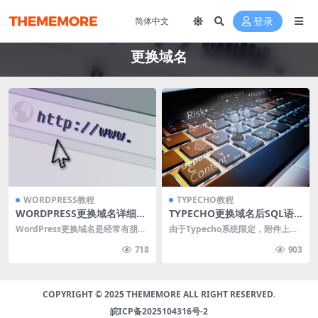
登录
更换域名
WORDPRESS教程
TYPECHO教程
WORDPRESS更换域名详细教
TYPECHO更换域名后SQL语
程
句更新数据库内容
WordPress更换域名是经常有朋友
由于Typecho系统限定，附件上传
遇到的一个问题，这对于有点技术
后在日志中引用时通常是一个完整
718
903
功底的站长来...
的URL地址，...
COPYRIGHT © 2025 THEMEMORE ALL RIGHT RESERVED.
皖ICP备2025104316号-2