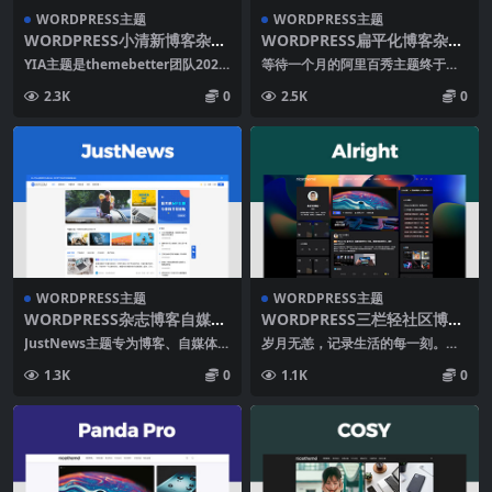
WORDPRESS主题
WORDPRESS主题
WORDPRESS小清新博客杂志
WORDPRESS扁平化博客杂志
自媒体主题YIA
主题XIU
YIA主题是themebetter团队2022
等待一个月的阿里百秀主题终于正
年开发的第一款WordPress主...
式发布了，日子没有算好，明天是
2.3K
0
2.5K
0
周一，现在就提前发布...
WORDPRESS主题
WORDPRESS主题
WORDPRESS杂志博客自媒体
WORDPRESS三栏轻社区博客
主题JUSTNEWS
主题ALRIGHT
JustNews主题专为博客、自媒体、
岁月无恙，记录生活的每一刻。无
资讯类的网站设计开发，上线至今
恙主题适用于个人博客和社区交
1.3K
0
1.1K
0
广受好评，已...
流。 WordPres...