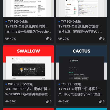
TYPECHO主题
TYPECHO主题
TYPECHO开源免费简约博客
TYPECHO开源免费仿微信主
主题JASMINE
题REBORN
Jasmine 是一款精致的 Typecho
支持文章、说说两种内容形式：首
博客主题，界面在保持简洁的基础
页部分，说说以内容试行展示，文
4.7K
0
2.7K
0
之上...
章则以朋友圈分享内容...
WORDPRESS主题
TYPECHO主题
WORDPRESS多功能单栏博客
TYPECHO开源个性博客主题C
主题SWALLOW
ACTUS
WORDPRESS多功能单栏博客主题
又一款元气满满的Typecho主题粗
SWALLOW，功能包括亮色、暗色
来了~ 去年年底就做好了，一直没
3.6K
0
3.4K
0
主题自由切...
放出来。 今...