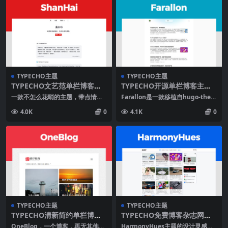
TYPECHO主题
TYPECHO主题
TYPECHO文艺范单栏博客主
TYPECHO开源单栏博客主题F
题SHANHAI
ARALLON
一款不怎么花哨的主题，带点情
Farallon是一款移植自hugo-them
怀，愿天下骚客，“重拾写作的乐
e-farallon的Typech...
4.0K
0
4.1K
0
趣” 主题预览
TYPECHO主题
TYPECHO主题
TYPECHO清新简约单栏博客
TYPECHO免费博客杂志网格
主题ONEBLOG
主题HARMONYHUES
OneBlog，一个博客，再无其他。
HarmonyHues主题的设计灵感源