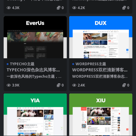
本主题基于Typecho，设计初衷是
自自然界中的和谐之美，这是一款
4.3K
0
4.2K
0
写作本身...
类拟态风格的...
TYPECHO主题
WORDPRESS主题
TYPECHO深色杂志风博客主
WORDPRESS双栏清新博客杂
题EVERUS
志自媒体主题DUX
一款深色风格的Typecho主题，采
WORDPRESS双栏清新博客杂志自
用杂志式首页布局。专注于简洁的
媒体主题DUX支持夜间模式、快
3.9K
0
2.4K
0
文字发布与日常...
讯、专题、百度...