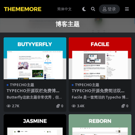
登录
博客主题
TYPECHO主题
TYPECHO主题
TYPECHO开源双栏免费博客
TYPECHO开源免费简洁双栏
主题BUTTERFLY
博客主题FACILE
Butterfly这款主题非常优秀，但是
Facile 是一套简洁的 Typecho 博
由作者于经常换设备并且hexo操作
客主题，也是我的博客正在使用的
2.7K
0
3.4K
0
还是不...
主题...