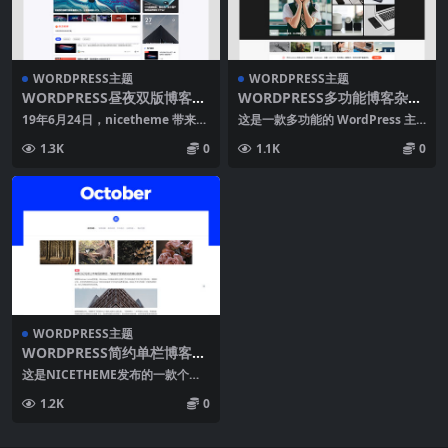
WORDPRESS主题
WORDPRESS主题
WORDPRESS昼夜双版博客资
WORDPRESS多功能博客杂志
讯主题PANDA PRO
自媒体主题COSY
19年6月24日，nicetheme 带来了
这是一款多功能的 WordPress 主
全新的 Panda PRO 主题 这...
题，丰富的布局以及令人赞叹的文
1.3K
0
1.1K
0
章样式，无...
WORDPRESS主题
WORDPRESS简约单栏博客主
题OCTOBER
这是NICETHEME发布的一款个人
博客主题，简约单栏设计，延续了
1.2K
0
NICETH...